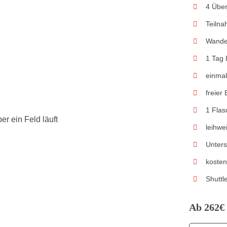
4 Über
Teilna
Wande
1 Tag 
einmal
freier
1 Fla
leihw
Unters
koste
Shuttl
Ab 262€ 