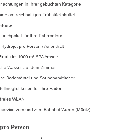
nachtungen in Ihrer gebuchten Kategorie
hme am reichhaltigen Frühstücksbuffet
rkarte
Lunchpaket für Ihre Fahrradtour
 Hydrojet pro Person / Aufenthalt
 Eintritt im 1000 m² SPA Amsee
sche Wasser auf dem Zimmer
eise Bademäntel und Saunahandtücher
tellmöglichkeiten für Ihre Räder
nfreies WLAN
eservice vom und zum Bahnhof Waren (Müritz)
pro Person