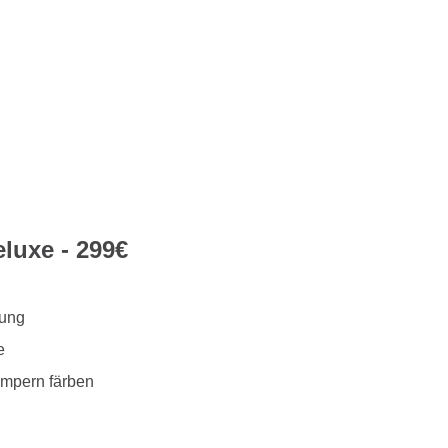
luxe - 299€
lung
e
mpern färben