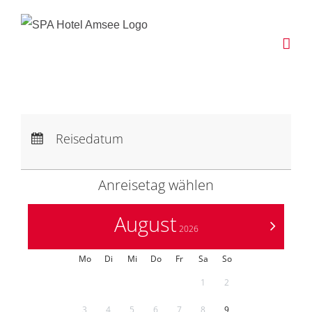
Zum
Inhalt
springen
Anreise:
keine Auswahl
Abreise:
keine Auswahl
Reisedatum
Übernachtungen:
0
Anreisetag wählen
August
>
2026
Mo
Di
Mi
Do
Fr
Sa
So
1
2
3
4
5
6
7
8
9