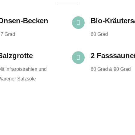
Onsen-Becken
Bio-Kräuter
37 Grad
60 Grad
Salzgrotte
2 Fasssaune
Mit Infrarotstrahlen und
60 Grad & 90 Grad
Warener Salzsole