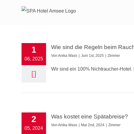
Zum
Inhalt
springen
Wie sind die Regeln beim Rauc
1
Von
Anika Wass
|
Juni 1st, 2025
|
Zimmer
06, 2025
Wir sind ein 100% Nichtraucher-Hotel
Was kostet eine Spätabreise?
2
Von
Anika Wass
|
Mai 2nd, 2024
|
Zimmer
05, 2024